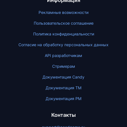
Информация
Рекламные возможности
Пользовательское соглашение
Политика конфиденциальности
Согласие на обработку персональных данных
API разработчикам
Стримерам
Документация Candy
Документация ТМ
Документация PM
Контакты