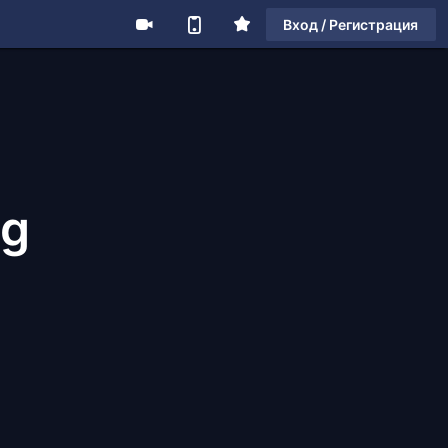
Вход / Регистрация
ng