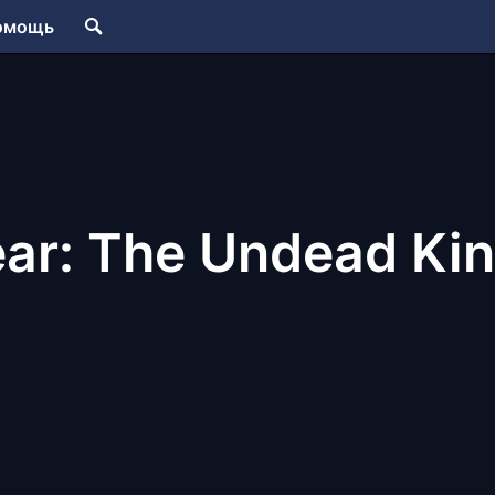
омощь
ear: The Undead Ki