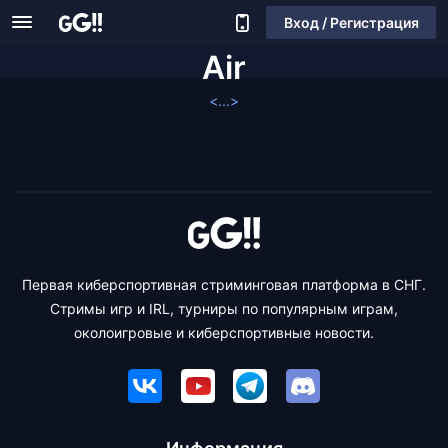
Вход / Регистрация
Air
<...>
Первая киберспортивная стриминговая платформа в СНГ.
Стримы игр и IRL, турниры по популярным играм,
околоигровые и киберспортивные новости.