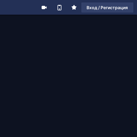
Вход / Регистрация