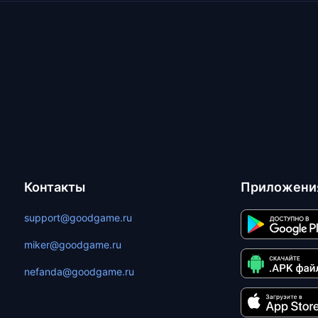
Контакты
Приложени
support@goodgame.ru
miker@goodgame.ru
nefanda@goodgame.ru