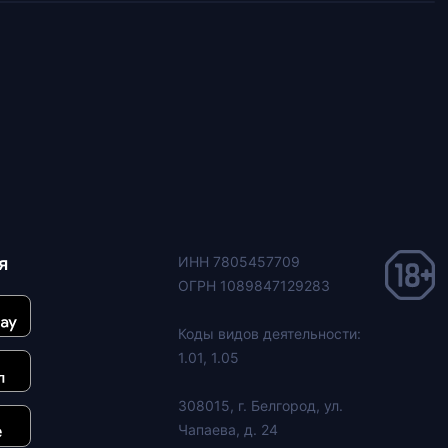
я
ИНН 7805457709
ОГРН 1089847129283
Коды видов деятельности:
1.01, 1.05
308015, г. Белгород, ул.
Чапаева, д. 24