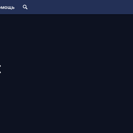
омощь
t