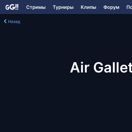
Стримы
Турниры
Клипы
Форум
П
Назад
Air Galle