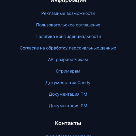
Информация
Рекламные возможности
Пользовательское соглашение
Политика конфиденциальности
Согласие на обработку персональных данных
API разработчикам
Стримерам
Документация Candy
Документация ТМ
Документация PM
Контакты