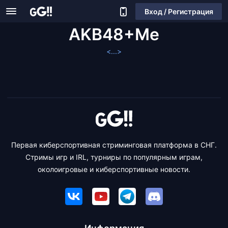
Вход / Регистрация
AKB48+Me
<...>
Первая киберспортивная стриминговая платформа в СНГ.
Стримы игр и IRL, турниры по популярным играм,
околоигровые и киберспортивные новости.