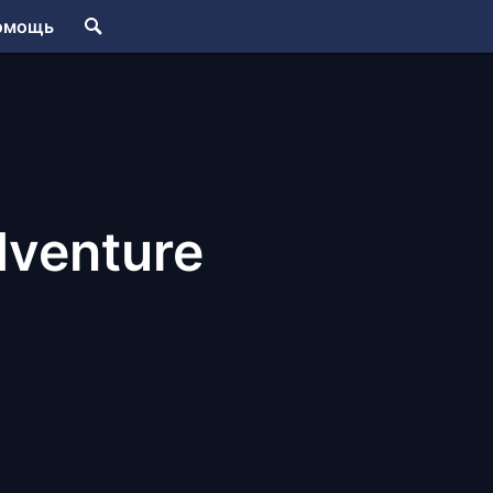
омощь
dventure