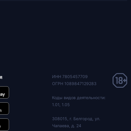
я
ИНН 7805457709
ОГРН 1089847129283
Коды видов деятельности:
1.01, 1.05
308015, г. Белгород, ул.
Чапаева, д. 24