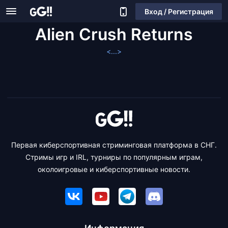
Вход / Регистрация
Alien Crush Returns
<...>
Первая киберспортивная стриминговая платформа в СНГ.
Стримы игр и IRL, турниры по популярным играм,
околоигровые и киберспортивные новости.