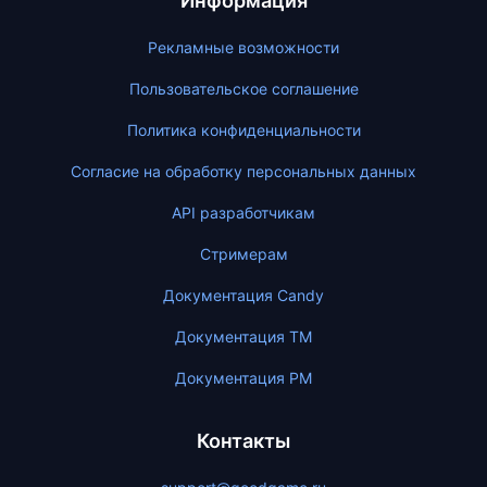
Информация
Рекламные возможности
Пользовательское соглашение
Политика конфиденциальности
Согласие на обработку персональных данных
API разработчикам
Стримерам
Документация Candy
Документация ТМ
Документация PM
Контакты