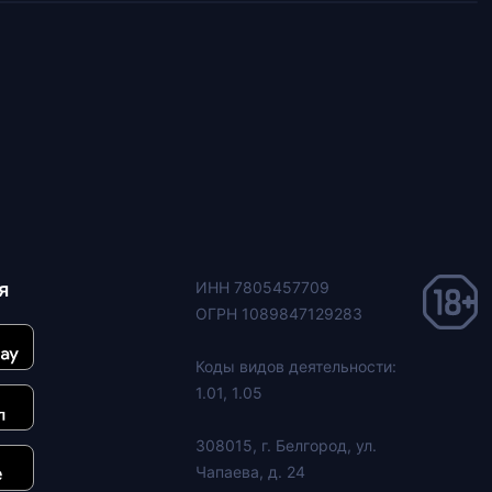
я
ИНН 7805457709
ОГРН 1089847129283
Коды видов деятельности:
1.01, 1.05
308015, г. Белгород, ул.
Чапаева, д. 24