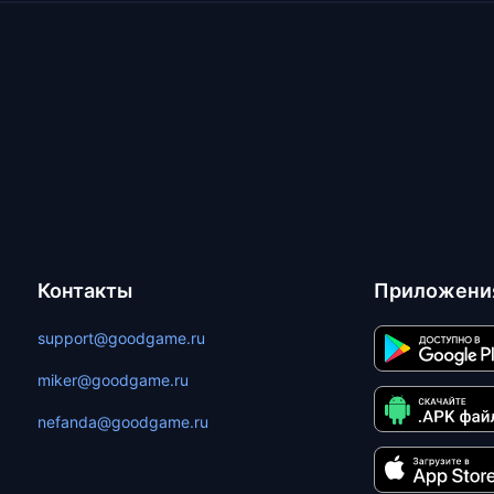
Контакты
Приложени
support@goodgame.ru
miker@goodgame.ru
nefanda@goodgame.ru