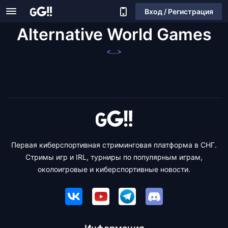
Вход / Регистрация
Alternative World Games
<...>
Первая киберспортивная стриминговая платформа в СНГ.
Стримы игр и IRL, турниры по популярным играм,
околоигровые и киберспортивные новости.