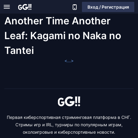
Вход / Регистрация
Another Time Another
Leaf: Kagami no Naka no
Tantei
<...>
Первая киберспортивная стриминговая платформа в СНГ.
Стримы игр и IRL, турниры по популярным играм,
околоигровые и киберспортивные новости.