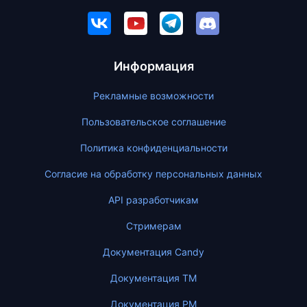
Информация
Рекламные возможности
Пользовательское соглашение
Политика конфиденциальности
Согласие на обработку персональных данных
API разработчикам
Стримерам
Документация Candy
Документация ТМ
Документация PM