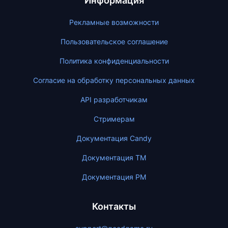
Информация
Рекламные возможности
Пользовательское соглашение
Политика конфиденциальности
Согласие на обработку персональных данных
API разработчикам
Стримерам
Документация Candy
Документация ТМ
Документация PM
Контакты