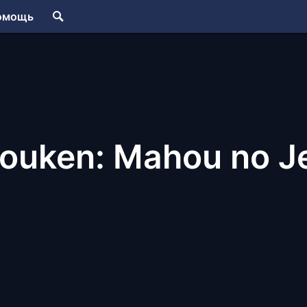
омощь
Bouken: Mahou no J