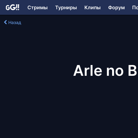
Стримы
Турниры
Клипы
Форум
П
Назад
Arle no 