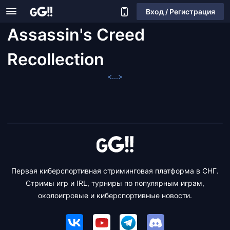
Вход / Регистрация
Assassin's Creed
Recollection
<...>
Первая киберспортивная стриминговая платформа в СНГ.
Стримы игр и IRL, турниры по популярным играм,
околоигровые и киберспортивные новости.