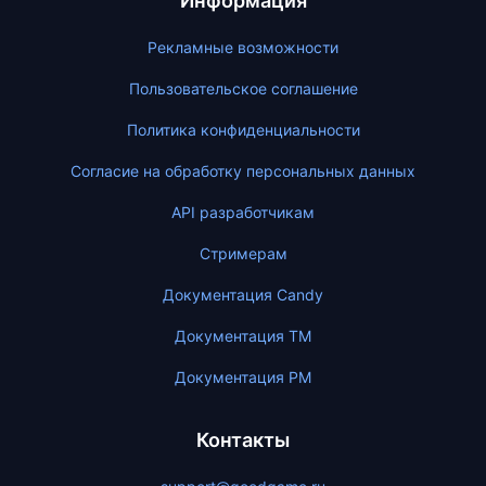
Информация
Рекламные возможности
Пользовательское соглашение
Политика конфиденциальности
Согласие на обработку персональных данных
API разработчикам
Стримерам
Документация Candy
Документация ТМ
Документация PM
Контакты