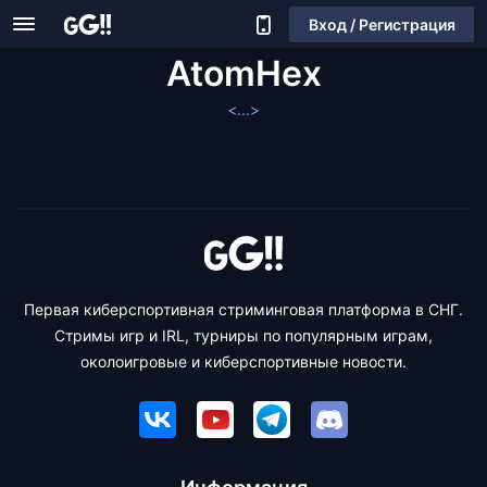
Вход / Регистрация
AtomHex
<...>
Первая киберспортивная стриминговая платформа в СНГ.
Стримы игр и IRL, турниры по популярным играм,
околоигровые и киберспортивные новости.