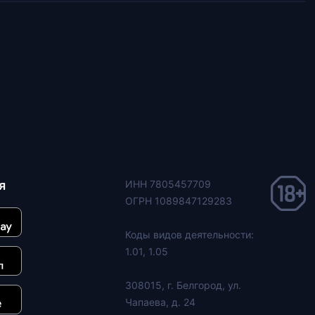
я
ИНН 7805457709
ОГРН 1089847129283
Коды видов деятельности:
1.01, 1.05
308015, г. Белгород, ул.
Чапаева, д. 24