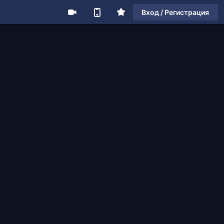
Вход / Регистрация