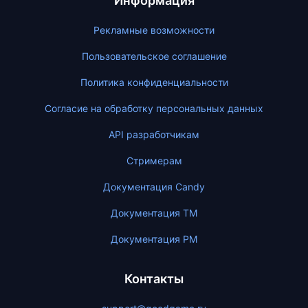
Информация
Рекламные возможности
Пользовательское соглашение
Политика конфиденциальности
Согласие на обработку персональных данных
API разработчикам
Стримерам
Документация Candy
Документация ТМ
Документация PM
Контакты