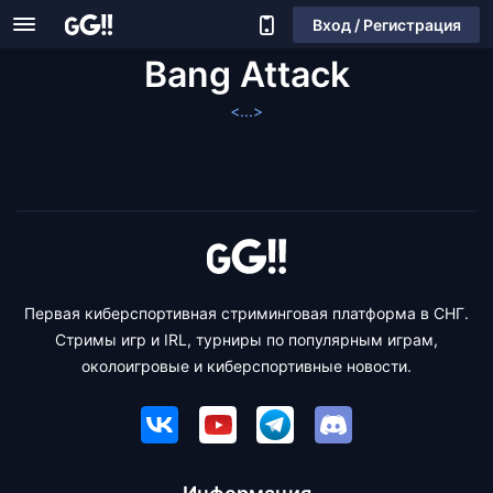
Вход / Регистрация
Bang Attack
<...>
Первая киберспортивная стриминговая платформа в СНГ.
Стримы игр и IRL, турниры по популярным играм,
околоигровые и киберспортивные новости.