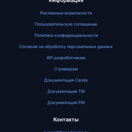
Информация
Рекламные возможности
Пользовательское соглашение
Политика конфиденциальности
Согласие на обработку персональных данных
API разработчикам
Стримерам
Документация Candy
Документация ТМ
Документация PM
Контакты