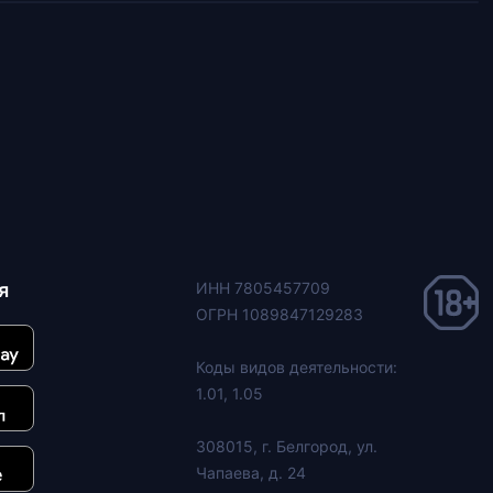
я
ИНН 7805457709
ОГРН 1089847129283
Коды видов деятельности:
1.01, 1.05
308015, г. Белгород, ул.
Чапаева, д. 24