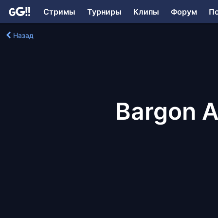
Стримы
Турниры
Клипы
Форум
П
Назад
Bargon A