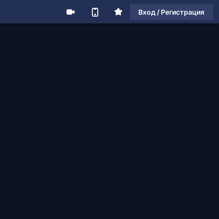
Вход / Регистрация