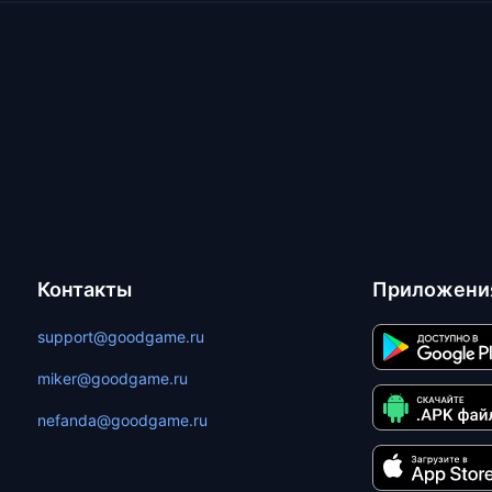
Контакты
Приложени
support@goodgame.ru
miker@goodgame.ru
nefanda@goodgame.ru