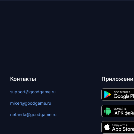
Контакты
Приложени
support@goodgame.ru
miker@goodgame.ru
nefanda@goodgame.ru