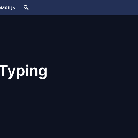
омощь
Typing