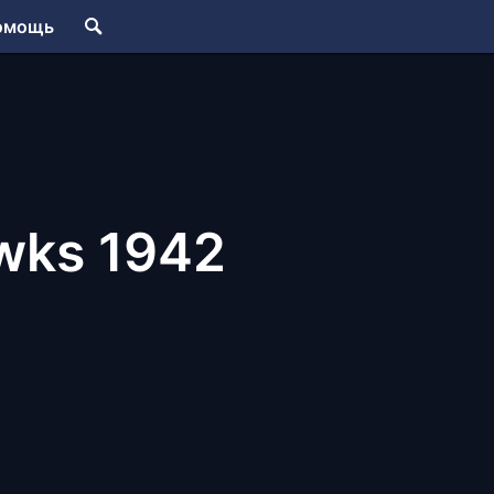
омощь
wks 1942