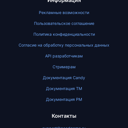
Информация
Рекламные возможности
Пользовательское соглашение
Политика конфиденциальности
Согласие на обработку персональных данных
API разработчикам
Стримерам
Документация Candy
Документация ТМ
Документация PM
Контакты