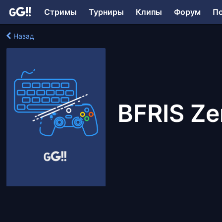
Стримы
Турниры
Клипы
Форум
П
Назад
BFRIS Ze