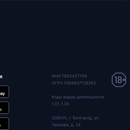
я
ИНН 7805457709
ОГРН 1089847129283
Коды видов деятельности:
1.01, 1.05
308015, г. Белгород, ул.
Чапаева, д. 24