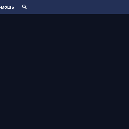
омощь