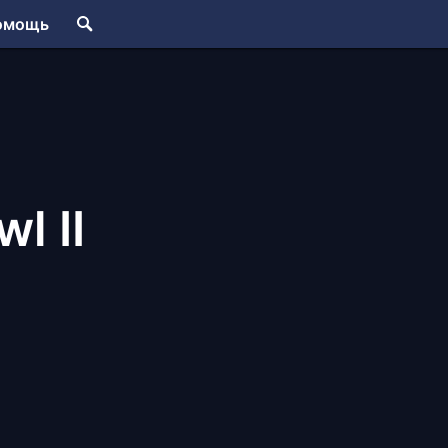
омощь
l II