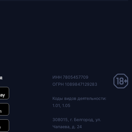
я
ИНН 7805457709
ОГРН 1089847129283
Коды видов деятельности:
1.01, 1.05
308015, г. Белгород, ул.
Чапаева, д. 24