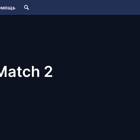
омощь
Match 2