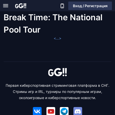
Вход / Регистрация
Break Time: The National
Pool Tour
<...>
Первая киберспортивная стриминговая платформа в СНГ.
Стримы игр и IRL, турниры по популярным играм,
околоигровые и киберспортивные новости.