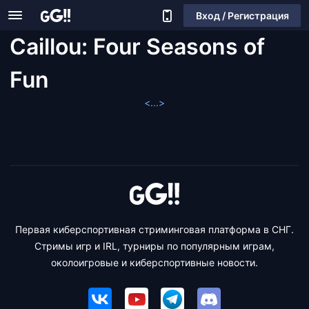
Вход / Регистрация
Caillou: Four Seasons of
Fun
<...>
Первая киберспортивная стриминговая платформа в СНГ.
Стримы игр и IRL, турниры по популярным играм,
околоигровые и киберспортивные новости.