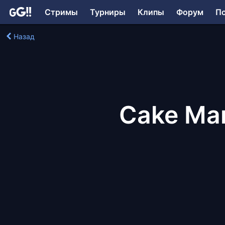
Стримы
Турниры
Клипы
Форум
П
Назад
Cake Man