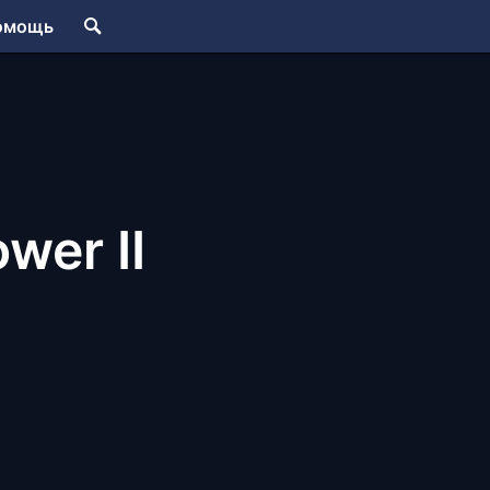
омощь
ower II