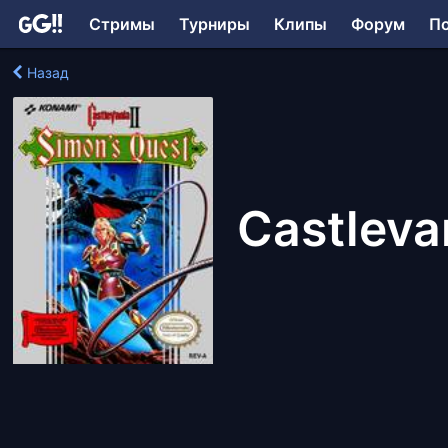
Стримы
Турниры
Клипы
Форум
П
Назад
Castlevan