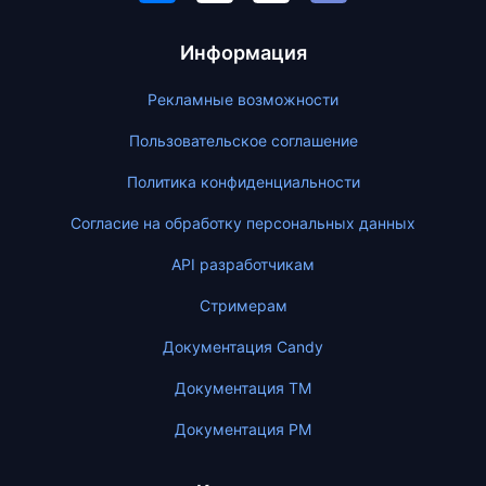
Информация
Рекламные возможности
Пользовательское соглашение
Политика конфиденциальности
Согласие на обработку персональных данных
API разработчикам
Стримерам
Документация Candy
Документация ТМ
Документация PM