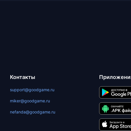
Контакты
Приложени
support@goodgame.ru
miker@goodgame.ru
nefanda@goodgame.ru