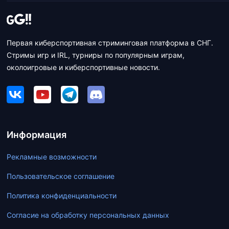
Первая киберспортивная стриминговая платформа в СНГ.
Стримы игр и IRL, турниры по популярным играм,
околоигровые и киберспортивные новости.
Информация
Рекламные возможности
Пользовательское соглашение
Политика конфиденциальности
Согласие на обработку персональных данных