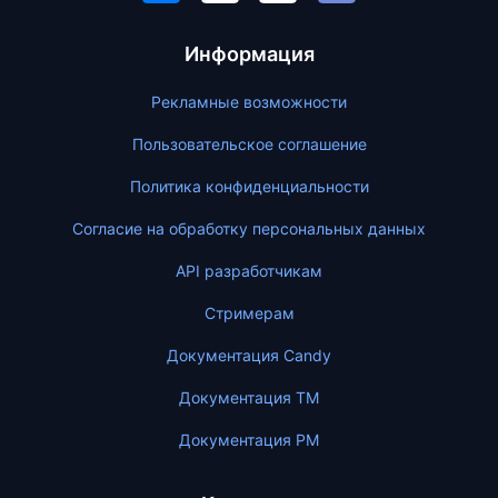
Информация
Рекламные возможности
Пользовательское соглашение
Политика конфиденциальности
Согласие на обработку персональных данных
API разработчикам
Стримерам
Документация Candy
Документация ТМ
Документация PM