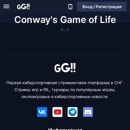
Вход / Регистрация
Conway's Game of Life
<...>
Первая киберспортивная стриминговая платформа в СНГ.
Стримы игр и IRL, турниры по популярным играм,
околоигровые и киберспортивные новости.