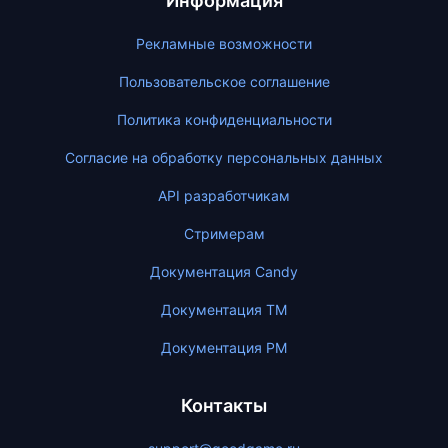
Информация
Рекламные возможности
Пользовательское соглашение
Политика конфиденциальности
Согласие на обработку персональных данных
API разработчикам
Стримерам
Документация Candy
Документация ТМ
Документация PM
Контакты