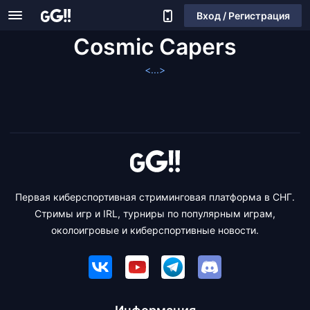
Вход / Регистрация
Cosmic Capers
<...>
Первая киберспортивная стриминговая платформа в СНГ.
Стримы игр и IRL, турниры по популярным играм,
околоигровые и киберспортивные новости.