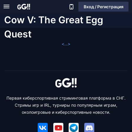
Вход / Регистрация
Cow V: The Great Egg
Quest
<...>
Первая киберспортивная стриминговая платформа в СНГ.
Стримы игр и IRL, турниры по популярным играм,
околоигровые и киберспортивные новости.