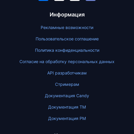
Информация
Рекламные возможности
Пользовательское соглашение
Политика конфиденциальности
Согласие на обработку персональных данных
API разработчикам
Стримерам
Документация Candy
Документация ТМ
Документация PM