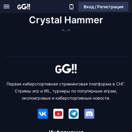
Вход / Регистрация
Crystal Hammer
<...>
Первая киберспортивная стриминговая платформа в СНГ.
Стримы игр и IRL, турниры по популярным играм,
околоигровые и киберспортивные новости.