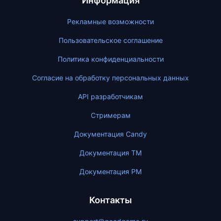
Информация
Рекламные возможности
Пользовательское соглашение
Политика конфиденциальности
Согласие на обработку персональных данных
API разработчикам
Стримерам
Документация Candy
Документация ТМ
Документация PM
Контакты