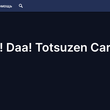
омощь
! Daa! Totsuzen Car