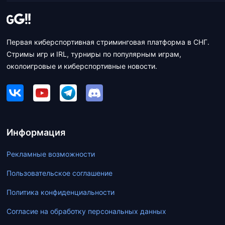
Первая киберспортивная стриминговая платформа в СНГ.
Стримы игр и IRL, турниры по популярным играм,
околоигровые и киберспортивные новости.
Информация
Рекламные возможности
Пользовательское соглашение
Политика конфиденциальности
Согласие на обработку персональных данных