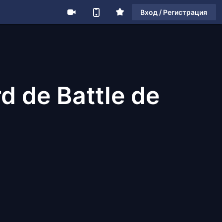
Вход / Регистрация
d de Battle de