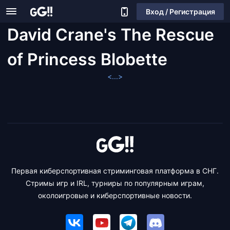
Вход / Регистрация
David Crane's The Rescue
of Princess Blobette
<...>
Первая киберспортивная стриминговая платформа в СНГ.
Стримы игр и IRL, турниры по популярным играм,
околоигровые и киберспортивные новости.