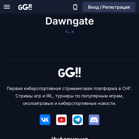
Вход / Регистрация
Dawngate
<...>
Первая киберспортивная стриминговая платформа в СНГ.
Стримы игр и IRL, турниры по популярным играм,
околоигровые и киберспортивные новости.