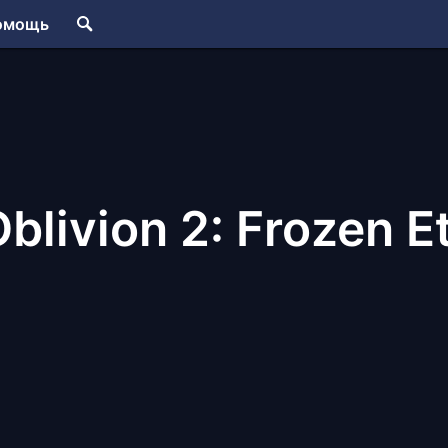
омощь
blivion 2: Frozen E