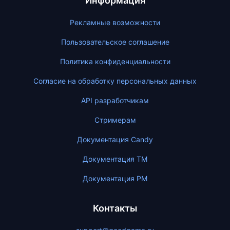
Информация
Рекламные возможности
Пользовательское соглашение
Политика конфиденциальности
Согласие на обработку персональных данных
API разработчикам
Стримерам
Документация Candy
Документация ТМ
Документация PM
Контакты