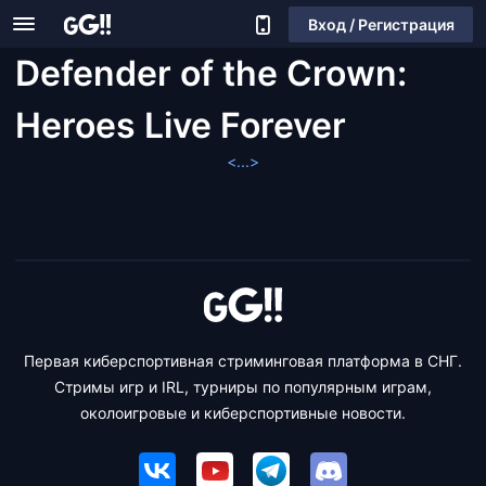
Вход / Регистрация
Defender of the Crown:
Heroes Live Forever
<...>
Первая киберспортивная стриминговая платформа в СНГ.
Стримы игр и IRL, турниры по популярным играм,
околоигровые и киберспортивные новости.