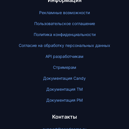
Информация
Рекламные возможности
Пользовательское соглашение
Политика конфиденциальности
Согласие на обработку персональных данных
API разработчикам
Стримерам
Документация Candy
Документация ТМ
Документация PM
Контакты